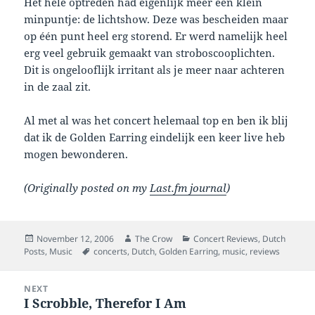
Het hele optreden had eigenlijk meer één klein
minpuntje: de lichtshow. Deze was bescheiden maar
op één punt heel erg storend. Er werd namelijk heel
erg veel gebruik gemaakt van stroboscooplichten.
Dit is ongelooflijk irritant als je meer naar achteren
in de zaal zit.
Al met al was het concert helemaal top en ben ik blij
dat ik de Golden Earring eindelijk een keer live heb
mogen bewonderen.
(Originally posted on my
Last.fm journal
)
Posted
Author
Categories
November 12, 2006
The Crow
Concert Reviews
,
Dutch
on
Tags
Posts
,
Music
concerts
,
Dutch
,
Golden Earring
,
music
,
reviews
Post
NEXT
navigation
I Scrobble, Therefor I Am
Next