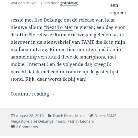
Wat een drukte...! (Foto door
@susiwan
)
een
signeer
sessie met
Ilse DeLange
om de release van haar
nieuwe album
“Next To Me”
te vieren; een dag voor
de officiële release. Ruim drie weken geleden las ik
hierover in de nieuwsbrief van FAME die ik in mijn
mailbox ontving. Binnen tien minuten had ik mijn
aanmelding verstuurd (leve de smartphone met
mobiel Internet!) en de volgende dag kreeg ik
bericht dat ik met een introducé op de gastenlijst
stond. Kijk, daar wordt ik blij van!
Ilse DeLange signeert nieuwe album “N
Continue reading
Posted
Categories
Tags
August 28, 2010
Dutch Posts
,
Music
Dutch
,
FAME
on
Megastore
,
Ilse DeLange
,
music
,
Patrick Leonard
on Ilse DeLange signeert nieuwe album “Next To Me” bij 
2 Comments