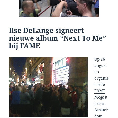
Ilse DeLange signeert
nieuwe album “Next To Me”
bij FAME
Op 26
august
us
organis
eerde
FAME
Megast
ore
in
Amster
dam