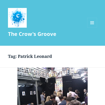
MENU
The Crow's Groove
AND
WIDGETS
Tag:
Patrick Leonard